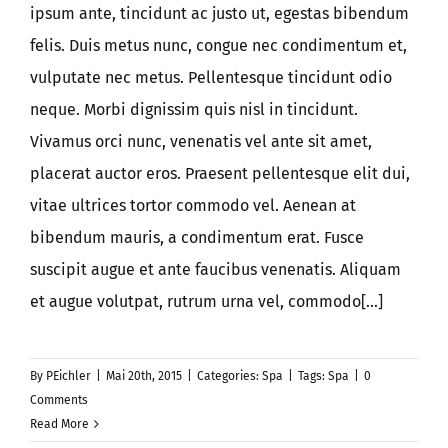
ipsum ante, tincidunt ac justo ut, egestas bibendum
felis. Duis metus nunc, congue nec condimentum et,
Kontakt
vulputate nec metus. Pellentesque tincidunt odio
neque. Morbi dignissim quis nisl in tincidunt.
Poolprojekte
Vivamus orci nunc, venenatis vel ante sit amet,
placerat auctor eros. Praesent pellentesque elit dui,
FAQs
vitae ultrices tortor commodo vel. Aenean at
bibendum mauris, a condimentum erat. Fusce
suscipit augue et ante faucibus venenatis. Aliquam
et augue volutpat, rutrum urna vel, commodo[...]
By
PEichler
|
Mai 20th, 2015
|
Categories:
Spa
|
Tags:
Spa
|
0
Comments
Read More