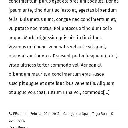
condimentum purus eget est pretium sodales. Donec
ipsum ante, tincidunt ac justo ut, egestas bibendum
felis. Duis metus nunc, congue nec condimentum et,
vulputate nec metus. Pellentesque tincidunt odio
neque. Morbi dignissim quis nisl in tincidunt.
Vivamus orci nunc, venenatis vel ante sit amet,
placerat auctor eros. Praesent pellentesque elit dui,
vitae ultrices tortor commodo vel. Aenean at
bibendum mauris, a condimentum erat. Fusce
suscipit augue et ante faucibus venenatis. Aliquam
et augue volutpat, rutrum urna vel, commodo[...]
By
PEichler
|
Februar 20th, 2015
|
Categories:
Spa
|
Tags:
Spa
|
0
Comments
Read More