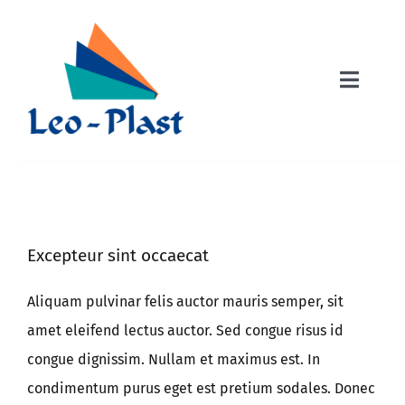
Zum
Inhalt
springen
Toggle
Naviga
Schwimmbecken
Minipools
Excepteur sint occaecat
PE & PP Behälter
Aliquam pulvinar felis auctor mauris semper, sit
amet eleifend lectus auctor. Sed congue risus id
Über uns
congue dignissim. Nullam et maximus est. In
condimentum purus eget est pretium sodales. Donec
Angebote / Zubehör