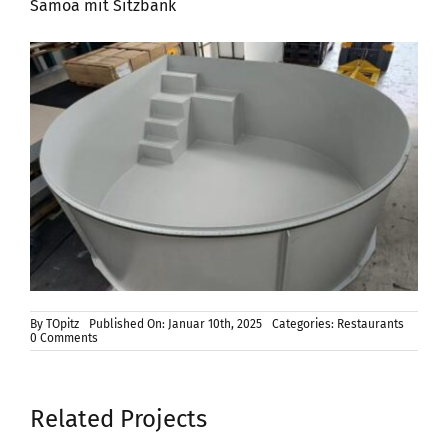
Samoa mit Sitzbank
By
TOpitz
Published On: Januar 10th, 2025
Categories:
Restaurants
on
0 Comments
Freiformbecken
Samoa
mit
innenliegender
Treppe
Related Projects