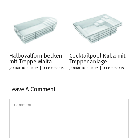
i
Halbovalformbecken
Cocktailpool Kuba mit
Rec
mit Treppe Malta
Treppenanlage
Tre
Tre
Januar 10th, 2025
|
0 Comments
Januar 10th, 2025
|
0 Comments
ts
Janua
Leave A Comment
Comment